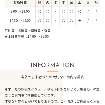
診療時間
月
火
水
木
金
土
日
祝
9:00 ～ 13:00
〇
〇
/
〇
〇
〇
/
/
14:30 ～ 19:00
〇
〇
/
〇
〇
★
/
/
定休日：水曜日・日曜日・祝日
★土曜日午後は14:00 ～ 16:00
INFORMATION
当院から患者様への大切なご案内を掲載
年末年始の診療スケジュールや臨時休診をはじめ、患者様への重
要なご案内事項を掲載しています。
丁寧な対応を心がけておりますので、ご不明点はご遠慮なくお尋