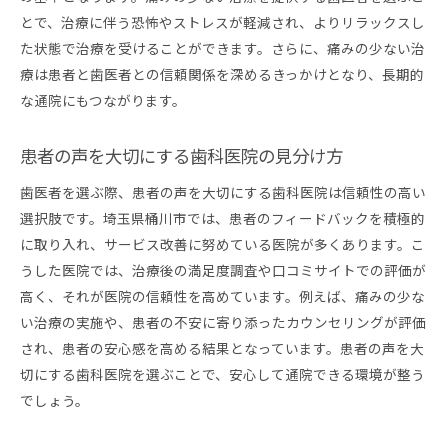
信頼できる歯科医師の見つけ方
とで、治療に伴う恐怖やストレスが軽減され、よりリラックスし
予約の取りやすさと通いやすさの重要性
た状態で治療を受けることができます。さらに、痛みの少ない治
歯科医院の衛生管理基準の確認方法
療は患者と歯医者との信頼関係を深めるきっかけとなり、長期的
アフターケアが充実した歯医者の選び方
な通院にもつながります。
患者支援体制が整った歯科医院の魅力
患者の声を大切にする歯科医院の見分け方
歯科恐怖症の方必見桶川市のおすすめ歯医者ガイド
実際の患者の声に基づいたおすすめ情報
歯医者を選ぶ際、患者の声を大切にする歯科医院は信頼性の高い
専門的なカウンセリングを提供する医院
選択肢です。埼玉県桶川市では、患者のフィードバックを積極的
に取り入れ、サービス改善に努めている医院が多くあります。こ
歯科恐怖症克服のための支援プログラム
うした医院では、治療後の満足度調査や口コミサイトでの評価が
治療前後のサポート体制が充実した医院
高く、それが医院の信頼性を高めています。例えば、痛みの少な
桶川市内でアクセスの良い歯医者の選び方
い治療の実施や、患者の不安に寄り添ったカウンセリングが評価
医師との信頼関係を築くためのアドバイス
され、患者の安心感を高める結果となっています。患者の声を大
桶川市の歯医者で心地よい治療体験を得る方法
切にする歯科医院を選ぶことで、安心して通院できる環境が整う
院内環境がもたらすリラクゼーション効果
でしょう。
初診時に安心感を得るための準備