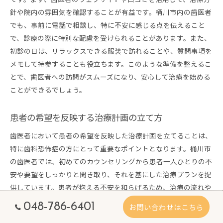
針や院内の雰囲気を確認することが有益です。桶川市内の歯医者
でも、事前に電話で相談し、特に不安に感じる点を伝えること
で、診療の際に特別な配慮を受けられることがあります。また、
初診の日は、リラックスできる服装で訪れることや、質問事項を
メモして持参することも役立ちます。このような準備を整えるこ
とで、歯医者への訪問がスムーズになり、安心して治療を始める
ことができるでしょう。
患者の希望を反映する治療計画の立て方
歯医者において患者の希望を反映した治療計画を立てることは、
特に歯科恐怖症の方にとって重要なポイントとなります。桶川市
の歯医者では、初めてのカウンセリングから患者一人ひとりの不
安や要望をしっかりと聞き取り、それを基にした治療プランを提
供しています。患者が抱える不安を和らげるため、治療の流れや
使用する技術についても詳しく説明し、納得できる形で治療を進
048-786-6401
お問い合わせはこちら
めることが求められます。痛みの少ない治療の導入やリラックス