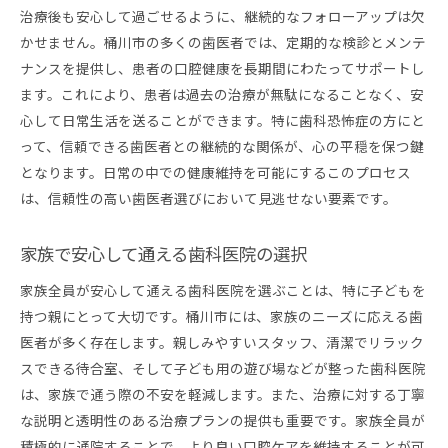
治療後も安心して過ごせるように、継続的なフォローアップは欠
かせません。桶川市の多くの歯医者では、定期的な検診とメンテ
ナンスを提供し、患者の口腔健康を長期間にわたってサポートし
ます。これにより、患者は過去の治療が無駄になることなく、安
心して日常生活を送ることができます。特に歯科恐怖症の方にと
って、信頼できる歯医者との継続的な関係が、心の平穏を保つ鍵
となります。日常の中での健康維持を可能にするこのプロセス
は、信頼性の高い歯医者選びにおいて見逃せない要素です。
家族で安心して通える歯科医院の選択
家族全員が安心して通える歯科医院を選ぶことは、特に子どもを
持つ親にとって大切です。桶川市には、家族のニーズに応える歯
医者が多く存在します。親しみやすいスタッフ、清潔でリラック
スできる待合室、そして子ども用の遊び場などが整った歯科医院
は、家族で通う際の不安を軽減します。また、治療に対する丁寧
な説明と透明性のある治療プランの提供も重要です。家族全員が
積極的に通院することで、より良い口腔ケアを維持することが可