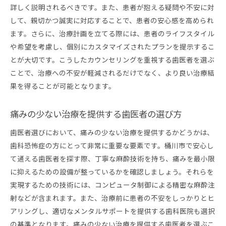
心理的サポートを提供する歯科医院
詳しく説明されるべきです。また、患者が抱える疑問や不安に対
して、親切かつ誠実に対応することで、患者の安心感を高められ
継続的なフォローアップの重要性
ます。さらに、治療計画を立てる際には、患者のライフスタイル
家族で安心して通える歯科医院の選択
や希望を考慮し、個別にカスタマイズされたプランを提示するこ
自然でリラックスできる院内環境
とが大切です。こうしたカウンセリングを重視する歯医者を選ぶ
痛みの少ない治療で歯科恐怖症を解消する桶川市の歯
ことで、治療への不安が軽減されるだけでなく、より良い治療結
医者探し
果を得ることが可能となります。
痛みの少ない治療の具体的な方法と効果
麻酔の進化がもたらす安心感
痛みの少ない治療を提供する歯医者の選び方
痛みを軽減する機器の紹介
歯医者選びにおいて、痛みの少ない治療を提供するかどうかは、
患者の体験談から学ぶ痛みの少ない治療の実際
歯科恐怖症の方にとって非常に重要な要素です。桶川市で安心し
桶川市で痛みの少ない治療を提供する歯医者の特
て通える歯医者を探す際、丁寧な麻酔技術を持ち、痛みを最小限
徴
に抑えるための設備が整っているかを確認しましょう。それらを
痛みの少ない治療のメリットとデメリット
実現するための技術には、コンピュータ制御による精密な麻酔注
射などが含まれます。また、治療前に患者の不安をしっかりとヒ
桶川市で安心して通える歯医者の選び方とその理由
アリングし、適切なメンタルサポートを提供する歯科医院も選択
地域に根ざした歯医者の利点
の基準となります。痛みの少ない治療を提供する歯医者を選ぶこ