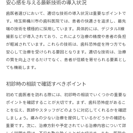
安心感を与える最新技術の導入状況
患者の希望を反映する治療計画の立て方
歯医者に通うモチベーションを維持するコツ
歯医者選びにおいて、適切な技術の導入状況は重要なポイントで
定期検診の重要性とその効果
す。埼玉県桶川市の歯科医院では、患者の快適さを追求し、最先
端の技術を積極的に採用しています。具体的には、デジタルX線
個別対応が可能な歯科医院の魅力
撮影などが導入されており、これにより治療の精度や患者の負担
歯科恐怖症の方におすすめの桶川市の歯医者選び
が軽減されています。これらの技術は、歯科恐怖症を持つ方でも
地域で評判の高い歯医者一覧
安心して治療を受けられる要因となります。適切な技術は、治療
専門性と人間性を兼ね備えた歯科医の特徴
の質を向上させるだけでなく、患者が信頼を寄せられる要素とし
患者の不安と向き合う医院選びのポイント
ても機能します。
安心して通える歯医者の口コミ活用法
初診時の相談で確認すべきポイント
継続的な治療が可能な歯科医院の選び方
歯科恐怖症克服へのステップと具体例
初めて歯医者を訪れる際には、初診時の相談でいくつかの重要な
ポイントを確認することが大切です。まず、歯科恐怖症があるこ
とを伝え、医師やスタッフがどのように対応してくれるかを確認
しましょう。痛みの少ない治療を提供しているかどうかの確認も
重要です。次に、治療方針や予定されている治療内容について詳