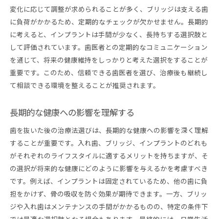
両者の費用対効果を比較
変化に応じて調整が求められることが多く、ブリッジは支える歯
生活スタイルに合った選び方
に負荷がかかるため、定期的なチェックが欠かせません。長期的
に考えると、インプラントは手間が少なく、長持ちする選択肢と
素材の違いによる選択のポイント
して評価されています。歯医者との定期的なコミュニケーション
入れ歯とブリッジの長所と短所
を通じて、将来の健康維持をしっかりと考えた選択をすることが
歯医者が教える健康管理の重要性と未来への影響
重要です。このため、信頼できる歯医者を選び、治療後も継続し
定期検診の重要性を再確認
て相談できる環境を整えることが推奨されます。
口腔内環境を良好に保つコツ
歯周病予防の具体的な方法
長期的な健康への影響を理解する
正しいブラッシングの技術を学ぶ
歯を抜いた後の治療法選びは、長期的な健康への影響を深く理解
口腔ケアが全身の健康に与える影響
することが重要です。入れ歯、ブリッジ、インプラントのどれも
未来の健康を守るための習慣作り
がそれぞれのライフスタイルに適するメリットを持ちますが、そ
の選択が将来的な健康にどのように影響を与えるかを考慮すべき
です。例えば、インプラントは固定されているため、他の歯に負
担をかけず、骨の吸収を防ぐ効果が期待できます。一方、ブリッ
ジや入れ歯はメンテナンスの手間がかかるものの、特定の条件下