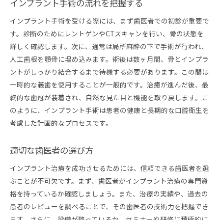
インプラント手術の流れを把握する
インプラント手術を受ける際には、まず歯医者での初診が重要で
す。診断のためにレントゲンやCTスキャンを行い、骨の状態を
詳しく確認します。次に、通常は局所麻酔の下で手術が行われ、
人工歯根を顎骨に埋め込みます。術後は数ヶ月間、骨とインプラ
ントがしっかり結合するまで待機する必要があります。この間は
一時的な義歯を使用することが一般的です。治癒が進んだ後、最
終的な歯冠が装着され、自然な見た目と機能を取り戻します。こ
のように、インプラント手術は患者の健康と長期的な口腔衛生を
考慮した計画的なプロセスです。
適切な歯医者の選び方
インプラント治療を成功させるためには、信頼できる歯医者を選
ぶことが不可欠です。まず、歯医者がインプラント治療の専門資
格を持っているか確認しましょう。また、治療の実績や、過去の
患者のレビューを調べることで、その歯医者の技術力を把握でき
ます。さらに、設備が整っているか、セミナーや研修に積極的に