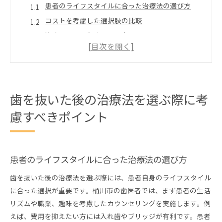
患者のライフスタイルに合った治療法の選び方
コストを考慮した選択肢の比較
治療期間と回復時間を考慮する
将来のメンテナンスを見据えた選択
長期的な健康への影響を理解する
専門家との相談で最適な決定を
入れ歯、ブリッジ、インプラントの違いを徹底分析
歯を抜いた後の治療法を選ぶ際に考
入れ歯のメリットとデメリットを理解する
慮すべきポイント
ブリッジの構造とその利点を知る
インプラントの技術と安全性を探る
各治療法の耐久性を比較する
患者のライフスタイルに合った治療法の選び方
審美性を考慮した選択のポイント
歯を抜いた後の治療法を選ぶ際には、患者自身のライフスタイル
患者の声から学ぶ各治療法の実態
に合った選択が重要です。桶川市の歯医者では、まず患者の生活
桶川市の歯医者が教えるインプラントの選び方と注意
リズムや職業、趣味を考慮したカウンセリングを実施します。例
点
えば、費用を抑えたい方には入れ歯やブリッジが有利です。患者