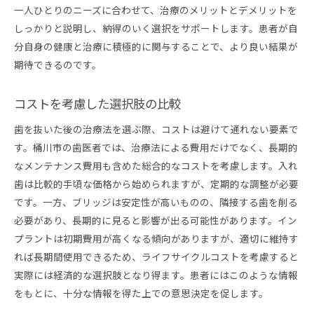
インプラント手術の流れを把握する
一人ひとりのニーズに合わせて、治療のメリットとデメリットを
適切な歯医者の選び方
しっかりと説明し、納得のいく選択をサポートします。患者が自
分自身の健康と治療に積極的に関与することで、より良い結果が
インプラントに関する事前準備
期待できるのです。
手術後のケアとメンテナンス
費用と支払い方法の選択肢
コストを考慮した選択肢の比較
技術を活用したインプラントの利点
歯を抜いた後の治療法を選ぶ際、コストは避けて通れない要素で
歯を抜いた後に治療を行わない場合のリスクとは
す。桶川市の歯医者では、治療法による費用だけでなく、長期的
歯列の変形とその影響
なメンテナンス費用も含めた総合的なコストを考慮します。入れ
噛み合わせの問題による健康被害
歯は比較的手頃な価格から始められますが、定期的な調整が必要
口腔内全体の健康への影響
です。一方、ブリッジは安定性が高いものの、隣接する歯を削る
精神的ストレスとその解決策
必要があり、長期的に見ると影響が出る可能性があります。イン
無治療による隣接歯への影響
プラントは初期費用が高くなる傾向がありますが、適切に維持す
れば長期間使用できるため、ライフサイクルコストを考慮すると
治療を後回しにすることの長期的リスク
実際には経済的な選択肢となり得ます。患者にはこのような情報
最適な治療法を選ぶための具体的なステップ
をもとに、十分な情報を得た上での意思決定を促します。
最初のカウンセリングで確認すべきこと