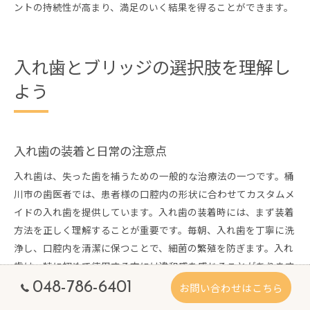
ントの持続性が高まり、満足のいく結果を得ることができます。
入れ歯とブリッジの選択肢を理解し
よう
入れ歯の装着と日常の注意点
入れ歯は、失った歯を補うための一般的な治療法の一つです。桶
川市の歯医者では、患者様の口腔内の形状に合わせてカスタムメ
イドの入れ歯を提供しています。入れ歯の装着時には、まず装着
方法を正しく理解することが重要です。毎朝、入れ歯を丁寧に洗
浄し、口腔内を清潔に保つことで、細菌の繁殖を防ぎます。入れ
歯は、特に初めて使用する方には違和感を感じることがあります
が、適応するまでに時間がかかることを理解しておくと良いでし
048-786-6401
お問い合わせはこちら
ょう。また、食事の際には硬いものを避け、徐々に慣れていくこ