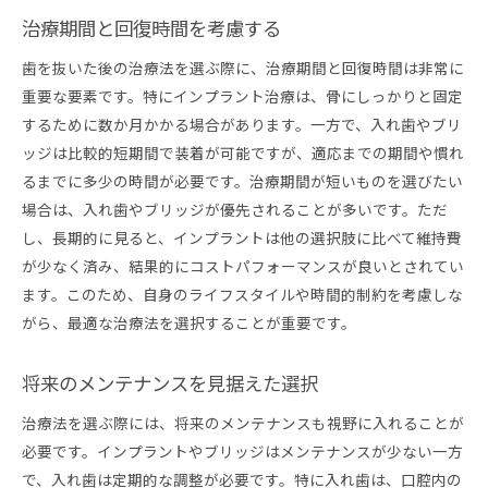
治療計画を立てるためのポイント
治療期間と回復時間を考慮する
セカンドオピニオンを求める重要性
歯を抜いた後の治療法を選ぶ際に、治療期間と回復時間は非常に
費用と保険の適用範囲を確認する
重要な要素です。特にインプラント治療は、骨にしっかりと固定
治療後のライフスタイルを考慮する
するために数か月かかる場合があります。一方で、入れ歯やブリ
信頼できる歯科医師とのコミュニケーション
ッジは比較的短期間で装着が可能ですが、適応までの期間や慣れ
インプラントのメリットとデメリットを実例で解説
るまでに多少の時間が必要です。治療期間が短いものを選びたい
成功事例から見るインプラントの長所
場合は、入れ歯やブリッジが優先されることが多いです。ただ
し、長期的に見ると、インプラントは他の選択肢に比べて維持費
失敗事例に学ぶインプラントの注意点
が少なく済み、結果的にコストパフォーマンスが良いとされてい
患者の声を通じたインプラントの実感
ます。このため、自身のライフスタイルや時間的制約を考慮しな
他の治療法と比較した時の利点
がら、最適な治療法を選択することが重要です。
インプラントの進化とその未来
インプラントのメンテナンス方法
将来のメンテナンスを見据えた選択
入れ歯とブリッジの選択肢を理解しよう
治療法を選ぶ際には、将来のメンテナンスも視野に入れることが
入れ歯の装着と日常の注意点
必要です。インプラントやブリッジはメンテナンスが少ない一方
ブリッジの固定方法とその強度
で、入れ歯は定期的な調整が必要です。特に入れ歯は、口腔内の