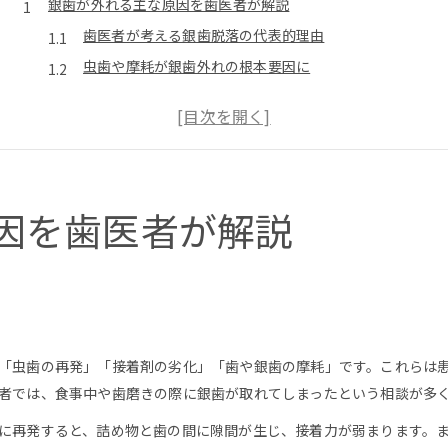
銀歯が外れる主な原因を歯医者が解説
歯医者が考える銀歯脱落の代表的理由
虫歯や摩耗が銀歯外れの根本要因に
接着剤劣化と歯の変形に歯医者が注目
歯医者が語る銀歯の寿命と耐久性とは
患者の生活習慣が銀歯の外れやすさに影響
食事中に外れる銀歯の特徴と対策
歯医者が解説する食事時の銀歯リスク
因を歯医者が解説
噛み合わせのズレが銀歯外れの要因に
硬い食べ物で銀歯が外れる理由を歯医者目線で
歯医者おすすめの銀歯外れ対策とは
日常生活の工夫で銀歯脱落を予防するコツ
「虫歯の再発」「接着剤の劣化」「歯や銀歯の摩耗」です。これらは
虫歯や摩耗が銀歯を外す理由とは
者では、食事中や歯磨きの際に銀歯が取れてしまったという相談が多
歯医者が説明する虫歯再発の銀歯リスク
に再発すると、詰め物と歯の間に隙間が生じ、接着力が弱まります。
摩耗による銀歯脱落のメカニズムを歯医者が解説