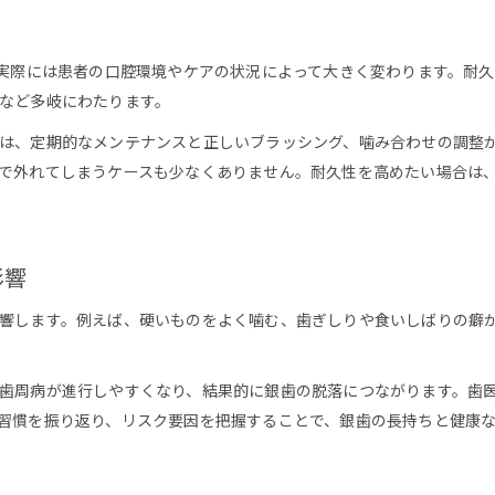
自宅でできる歯医者流銀歯ケアのポイント
再発防止へつなぐ歯のケアとメンテナンス
、実際には患者の口腔環境やケアの状況によって大きく変わります。耐
歯医者が教える再発しない銀歯のケア法
など多岐にわたります。
毎日の歯磨きが銀歯の長持ちに不可欠
は、定期的なメンテナンスと正しいブラッシング、噛み合わせの調整が
歯医者推奨の歯間ブラシ活用で清潔維持
で外れてしまうケースも少なくありません。耐久性を高めたい場合は
銀歯トラブル防止にはプロの定期ケアを
歯医者で学ぶセルフメンテナンスのコツ
影響
響します。例えば、硬いものをよく噛む、歯ぎしりや食いしばりの癖
歯周病が進行しやすくなり、結果的に銀歯の脱落につながります。歯
習慣を振り返り、リスク要因を把握することで、銀歯の長持ちと健康