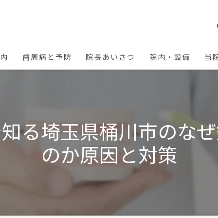
案内
歯周病と予防
院長あいさつ
院内・設備
当
小
予
で知る埼玉県桶川市のなぜ
審
のか原因と対策
歯
虫