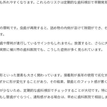
も外れやすくなります。これらのリスクは定期的な歯科検診で早期発
歯医者視点でみる歯の劣化と銀歯の関係性
虫歯進行が銀歯固定力に及ぼす影響
歯医者が教える摩耗防止のセルフケア方法
接着剤の劣化による銀歯の外れやすさ
の摩耗です。虫歯が再発すると、詰め物の内側が溶けて隙間ができ、
す。
歯医者目線で解説する接着剤の寿命
劣化した接着剤が銀歯に及ぼす悪影響
歯や摩耗が進行しているサインかもしれません。放置すると、さらに
実際に桶川市の歯科医院でも、こうした症例が多く見られています。
歯医者が推奨する銀歯再接着のタイミング
接着剤トラブルを歯医者でチェックする重要性
銀歯が外れやすい状態を見極める歯医者の視点
歯医者でできる銀歯トラブル予防法
形といった要素も大きく関わっています。接着剤が長年の使用で劣化
歯医者が提案する銀歯トラブル回避術
ずかに形が変化することがあり、その結果、銀歯とのフィット感が悪
噛み合わせチェックが銀歯予防の基本に
が少ないため、定期的な歯科検診でチェックすることが大切です。特
歯医者による定期検診のメリットと重要性
もし銀歯がぐらつく、違和感がある場合は、早めに歯科医院で相談し
銀歯のメンテナンスを歯医者で徹底する方法