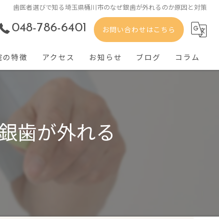
歯医者選びで知る埼玉県桶川市のなぜ銀歯が外れるのか原因と対策
048-786-6401
お問い合わせはこちら
院の特徴
アクセス
お知らせ
ブログ
コラム
児
防歯科
銀歯が外れる
美歯科
周病
歯