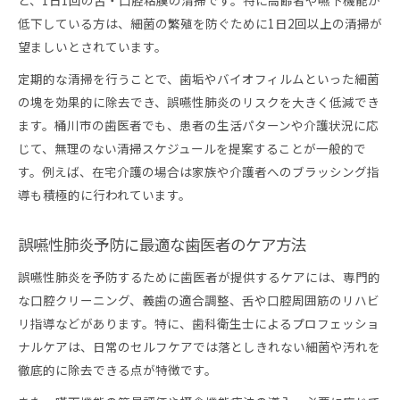
と、1日1回の舌・口腔粘膜の清掃です。特に高齢者や嚥下機能が
低下している方は、細菌の繁殖を防ぐために1日2回以上の清掃が
望ましいとされています。
定期的な清掃を行うことで、歯垢やバイオフィルムといった細菌
の塊を効果的に除去でき、誤嚥性肺炎のリスクを大きく低減でき
ます。桶川市の歯医者でも、患者の生活パターンや介護状況に応
じて、無理のない清掃スケジュールを提案することが一般的で
す。例えば、在宅介護の場合は家族や介護者へのブラッシング指
導も積極的に行われています。
誤嚥性肺炎予防に最適な歯医者のケア方法
誤嚥性肺炎を予防するために歯医者が提供するケアには、専門的
な口腔クリーニング、義歯の適合調整、舌や口腔周囲筋のリハビ
リ指導などがあります。特に、歯科衛生士によるプロフェッショ
ナルケアは、日常のセルフケアでは落としきれない細菌や汚れを
徹底的に除去できる点が特徴です。