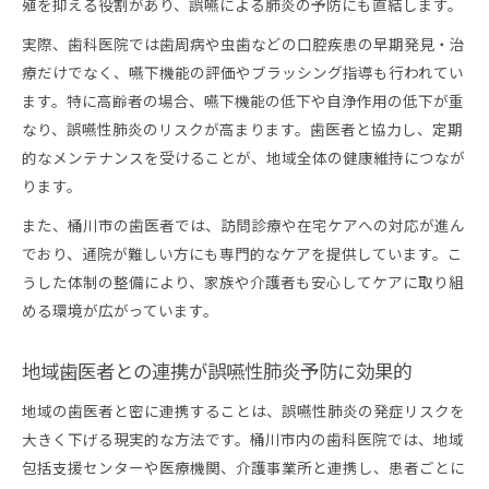
殖を抑える役割があり、誤嚥による肺炎の予防にも直結します。
実際、歯科医院では歯周病や虫歯などの口腔疾患の早期発見・治
療だけでなく、嚥下機能の評価やブラッシング指導も行われてい
ます。特に高齢者の場合、嚥下機能の低下や自浄作用の低下が重
なり、誤嚥性肺炎のリスクが高まります。歯医者と協力し、定期
的なメンテナンスを受けることが、地域全体の健康維持につなが
ります。
また、桶川市の歯医者では、訪問診療や在宅ケアへの対応が進ん
でおり、通院が難しい方にも専門的なケアを提供しています。こ
うした体制の整備により、家族や介護者も安心してケアに取り組
める環境が広がっています。
地域歯医者との連携が誤嚥性肺炎予防に効果的
地域の歯医者と密に連携することは、誤嚥性肺炎の発症リスクを
大きく下げる現実的な方法です。桶川市内の歯科医院では、地域
包括支援センターや医療機関、介護事業所と連携し、患者ごとに