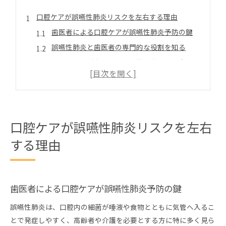
口腔ケアが誤嚥性肺炎リスクを左右する理由
歯医者による口腔ケアが誤嚥性肺炎予防の鍵
誤嚥性肺炎と歯医者の専門的な役割を知る
日々のケアが歯医者との連携で変わる理由
歯医者が指導する誤嚥予防の口腔習慣とは
歯医者視点から見た誤嚥リスク低減の方法
歯医者活用で桶川市の誤嚥対策は変わるか
歯医者が提案する桶川市での誤嚥対策の実際
口腔ケアが誤嚥性肺炎リスクを左右
歯医者と地域連携による誤嚥性肺炎予防の成否
する理由
桶川市で歯医者を活用した誤嚥予防の具体例
歯医者選びが誤嚥対策に与える影響を考える
地域で実践できる歯医者との誤嚥予防の進め方
歯医者による口腔ケアが誤嚥性肺炎予防の鍵
誤嚥性肺炎と日々の口腔清掃の深い関係性
誤嚥性肺炎は、口腔内の細菌が唾液や食物とともに気管へ入るこ
日常的な口腔清掃と歯医者の重要な関係性
とで発症しやすく、高齢者や介護を必要とする方に特に多く見ら