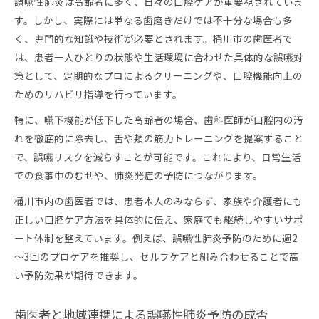
誤嚥性肺炎は高齢者に多く、日々の口腔ケアが重要視されていま
す。しかし、実際には単なる歯磨きだけでは不十分な場合も多
く、専門的な知識や技術が必要とされます。桶川市の歯医者で
は、患者一人ひとりの状態や生活環境に合わせた具体的な誤嚥対
策として、定期的なプロによるクリーニングや、口腔機能向上の
ためのリハビリ指導を行っています。
特に、嚥下機能が低下した高齢者の場合、歯科医師が口腔内の汚
れを徹底的に除去し、舌や頬の筋力トレーニングを提案すること
で、誤嚥リスクを減らすことが可能です。これにより、日常生活
での食事中のむせや、肺炎発症の予防につながります。
桶川市内の歯医者では、患者本人のみならず、家族や介護者にも
正しい口腔ケア方法を具体的に伝え、家庭でも継続しやすいサポ
ート体制を整えています。例えば、誤嚥性肺炎予防のために週2
～3回のプロケアを推奨し、セルフケアと組み合わせることで高
い予防効果が期待できます。
歯医者と地域連携による誤嚥性肺炎予防の成否