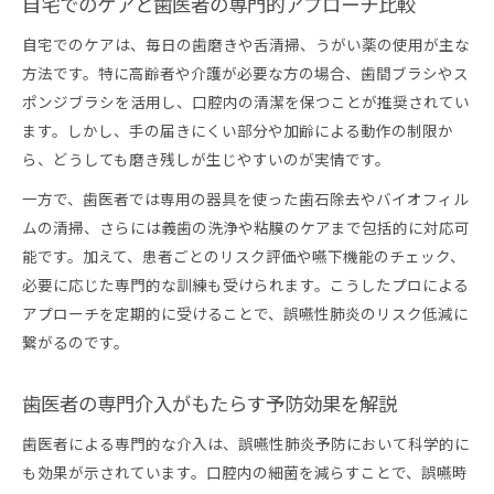
自宅でのケアと歯医者の専門的アプローチ比較
自宅でのケアは、毎日の歯磨きや舌清掃、うがい薬の使用が主な
方法です。特に高齢者や介護が必要な方の場合、歯間ブラシやス
ポンジブラシを活用し、口腔内の清潔を保つことが推奨されてい
ます。しかし、手の届きにくい部分や加齢による動作の制限か
ら、どうしても磨き残しが生じやすいのが実情です。
一方で、歯医者では専用の器具を使った歯石除去やバイオフィル
ムの清掃、さらには義歯の洗浄や粘膜のケアまで包括的に対応可
能です。加えて、患者ごとのリスク評価や嚥下機能のチェック、
必要に応じた専門的な訓練も受けられます。こうしたプロによる
アプローチを定期的に受けることで、誤嚥性肺炎のリスク低減に
繋がるのです。
歯医者の専門介入がもたらす予防効果を解説
歯医者による専門的な介入は、誤嚥性肺炎予防において科学的に
も効果が示されています。口腔内の細菌を減らすことで、誤嚥時