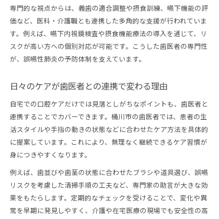
歯医者と家族が連携する現実的な口腔管理法
専門的な視点からは、義歯の適合調整や摂食訓練、嚥下機能の評
誤嚥性肺炎予防のために家族ができる口腔管理法
価など、医科・介護職とも連携した多角的な支援が行われていま
歯医者と連携した家族向け口腔管理の基本
す。例えば、嚥下内視鏡検査や摂食機能療法の導入を通じて、リ
スクが高い方への個別対応が可能です。こうした歯医者の専門性
家族が実践しやすい歯医者推奨のケア方法
が、誤嚥性肺炎の予防体制を支えています。
歯医者の指導を活かす家族の予防サポート術
家族で支える歯医者連携型口腔ケアの実際
日々のケアが歯医者との連携で変わる理由
歯医者と家族が協力する誤嚥予防のポイント
自宅での口腔ケアだけでは見落としがちなポイントも、歯医者と
連携することでカバーできます。桶川市の歯医者では、患者の生
活スタイルや手指の動きの状態などに合わせたケア方法を具体的
に提案しています。これにより、無理なく継続できるケア習慣が
身につきやすくなります。
例えば、歯並びや歯茎の状態に合わせたブラシや道具選び、誤嚥
リスクを考慮した清掃手順の工夫など、専門家の助言が大きな効
果をもたらします。定期的なチェックを受けることで、変化や異
常を早期に発見しやすく、介護や在宅医療の現場でも安全性の高