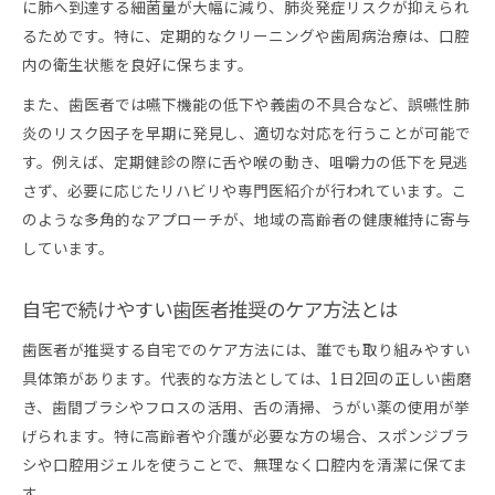
に肺へ到達する細菌量が大幅に減り、肺炎発症リスクが抑えられ
るためです。特に、定期的なクリーニングや歯周病治療は、口腔
内の衛生状態を良好に保ちます。
また、歯医者では嚥下機能の低下や義歯の不具合など、誤嚥性肺
炎のリスク因子を早期に発見し、適切な対応を行うことが可能で
す。例えば、定期健診の際に舌や喉の動き、咀嚼力の低下を見逃
さず、必要に応じたリハビリや専門医紹介が行われています。こ
のような多角的なアプローチが、地域の高齢者の健康維持に寄与
しています。
自宅で続けやすい歯医者推奨のケア方法とは
歯医者が推奨する自宅でのケア方法には、誰でも取り組みやすい
具体策があります。代表的な方法としては、1日2回の正しい歯磨
き、歯間ブラシやフロスの活用、舌の清掃、うがい薬の使用が挙
げられます。特に高齢者や介護が必要な方の場合、スポンジブラ
シや口腔用ジェルを使うことで、無理なく口腔内を清潔に保てま
す。