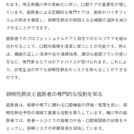
歯医者が勧める口腔清掃の頻度と効果とは
れます。埼玉県桶川市の高齢化に伴い、口腔ケアの重要性が増し
誤嚥性肺炎予防に最適な歯医者のケア方法
ています。歯医者による定期的な専門ケアは、歯垢やバイオフィ
日々の口腔ケアが誤嚥リスクを減らす理由
ルムの除去を徹底し、誤嚥性肺炎の原因となる細菌の温床を減少
させることができます。
歯医者での定期ケアが誤嚥防止に有効な訳
自宅でできる簡単口腔ケアと専門介入の違い
歯医者でのプロフェッショナルケアと自宅でのセルフケアを組み
合わせることで、口腔内環境を清潔に保つことが可能です。例え
歯医者が教える自宅ケアと専門介入の違い
ば、義歯の正しい洗浄や舌の清掃指導、適切な歯間ブラシの使い
自宅でのケアと歯医者の専門的アプローチ比較
方など、専門家ならではのアドバイスが受けられます。これによ
歯医者の専門介入がもたらす予防効果を解説
り、日常生活の中でも誤嚥性肺炎のリスクを抑えることができる
自宅で続けやすい歯医者推奨のケア方法とは
のです。
歯医者視点で見るセルフケアと専門介入の役割
桶川市で知る歯医者と連携した現実的な予防策
誤嚥性肺炎と歯医者の専門的な役割を知る
歯医者と協力して進める桶川市の予防体制
歯医者は、咀嚼や嚥下に関わる口腔機能の評価・管理を担い、誤
地域歯医者との連携が誤嚥性肺炎予防に効果的
嚥性肺炎予防の現場で重要な役割を果たしています。桶川市の歯
桶川市で実践できる歯医者との予防策の全貌
医者では、患者一人ひとりの咀嚼力や舌・口腔周囲筋の状態をチ
歯医者と介護現場が協力した予防の取り組み方
ェックし、誤嚥リスクの早期発見を目指しています。