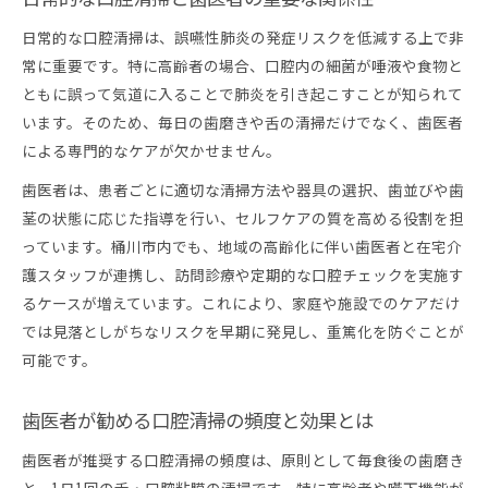
日常的な口腔清掃は、誤嚥性肺炎の発症リスクを低減する上で非
常に重要です。特に高齢者の場合、口腔内の細菌が唾液や食物と
ともに誤って気道に入ることで肺炎を引き起こすことが知られて
います。そのため、毎日の歯磨きや舌の清掃だけでなく、歯医者
による専門的なケアが欠かせません。
歯医者は、患者ごとに適切な清掃方法や器具の選択、歯並びや歯
茎の状態に応じた指導を行い、セルフケアの質を高める役割を担
っています。桶川市内でも、地域の高齢化に伴い歯医者と在宅介
護スタッフが連携し、訪問診療や定期的な口腔チェックを実施す
るケースが増えています。これにより、家庭や施設でのケアだけ
では見落としがちなリスクを早期に発見し、重篤化を防ぐことが
可能です。
歯医者が勧める口腔清掃の頻度と効果とは
歯医者が推奨する口腔清掃の頻度は、原則として毎食後の歯磨き