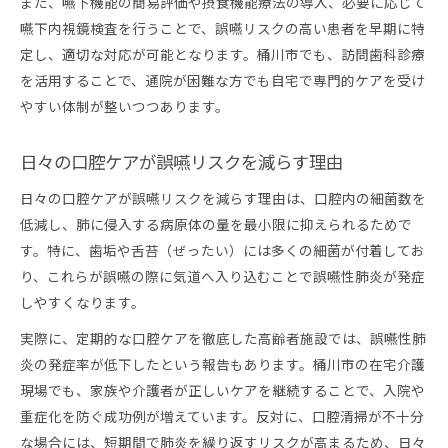
また、嚥下機能の簡易評価や摂食機能療法の導入、必要に応じて
嚥下内視鏡検査を行うことで、誤嚥リスクの高い患者を早期に特
定し、適切な対応が可能となります。桶川市でも、訪問歯科診療
を活用することで、通院が困難な方でも自宅で専門的ケアを受け
やすい体制が整いつつあります。
日々の口腔ケアが誤嚥リスクを減らす理由
日々の口腔ケアが誤嚥リスクを減らす理由は、口腔内の細菌数を
低減し、肺に侵入する病原体の量を最小限に抑えられるためで
す。特に、歯垢や舌苔（ぜったい）には多くの細菌が付着してお
り、これらが誤嚥の際に気道へ入り込むことで誤嚥性肺炎が発症
しやすくなります。
実際に、定期的な口腔ケアを徹底した高齢者施設では、誤嚥性肺
炎の発症率が低下したという報告もあります。桶川市の在宅介護
現場でも、家族や介護者が正しいケアを継続することで、入院や
重症化を防ぐ成功例が増えています。反対に、口腔清掃が不十分
な場合には、短期間で肺炎を繰り返すリスクが高まるため、日々