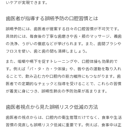
いケアが実現できます。
歯医者が指導する誤嚥予防の口腔習慣とは
誤嚥予防には、歯医者が提案する日々の口腔習慣が不可欠です。
具体的には、毎食後の丁寧な歯磨きや舌・頬のマッサージ、義歯
の洗浄、うがいの徹底などが挙げられます。また、歯間ブラシや
フロスを使い、歯と歯の間も清掃しましょう。
また、咀嚼や嚥下を促すトレーニングや、口腔体操も効果的で
す。例えば「パ・タ・カ・ラ体操」や、唇や舌の運動を取り入れ
ることで、飲み込む力や口腔内の筋力維持にもつながります。歯
医者での定期的なチェックと指導を受けることで、これらの習慣
が着実に身につき、誤嚥性肺炎の予防効果が高まります。
歯医者視点から見た誤嚥リスク低減の方法
歯医者の視点からは、口腔内の衛生管理だけでなく、食事や生活
習慣の見直しも誤嚥リスク低減に重要です。例えば、食事中は正