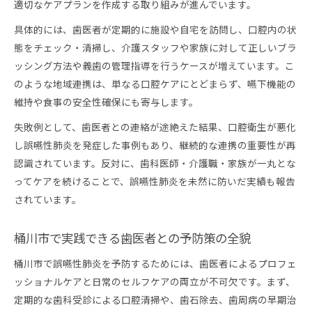
適切なケアプランを作成する取り組みが進んでいます。
具体的には、歯医者が定期的に施設や自宅を訪問し、口腔内の状
態をチェック・清掃し、介護スタッフや家族に対して正しいブラ
ッシング方法や義歯の管理指導を行うケースが増えています。こ
のような地域連携は、単なる口腔ケアにとどまらず、嚥下機能の
維持や食事の安全性確保にも寄与します。
失敗例として、歯医者との連絡が途絶えた結果、口腔衛生が悪化
し誤嚥性肺炎を発症した事例もあり、継続的な連携の重要性が再
認識されています。反対に、歯科医師・介護職・家族が一丸とな
ってケアを続けることで、誤嚥性肺炎を未然に防いだ実績も報告
されています。
桶川市で実践できる歯医者との予防策の全貌
桶川市で誤嚥性肺炎を予防するためには、歯医者によるプロフェ
ッショナルケアと日常のセルフケアの両立が不可欠です。まず、
定期的な歯科受診による口腔清掃や、歯石除去、歯周病の早期治